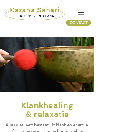
CONTACT
Klankhealing
& relaxatie
Alles wat leeft bestaat uit klank en energie.
Ooit al ervaren hoe zachte muziek je