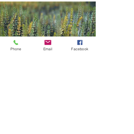
Phone
Email
Facebook
Contact
Kazana Sahari – Kleuren in Klank
Greet Van Laer
Werkhuizenstraat 52-54,
3010 Leuven
0496 66 41 00
info@kazanasahar
i.be
volg me op