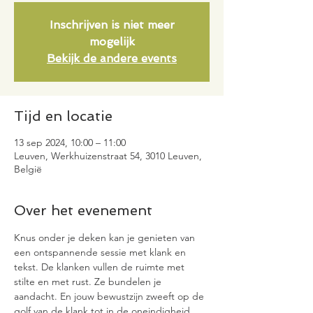
Inschrijven is niet meer
mogelijk
Bekijk de andere events
Tijd en locatie
13 sep 2024, 10:00 – 11:00
Leuven, Werkhuizenstraat 54, 3010 Leuven,
België
Over het evenement
Knus onder je deken kan je genieten van 
een ontspannende sessie met klank en 
tekst. De klanken vullen de ruimte met 
stilte en met rust. Ze bundelen je 
aandacht. En jouw bewustzijn zweeft op de 
golf van de klank tot in de oneindigheid 