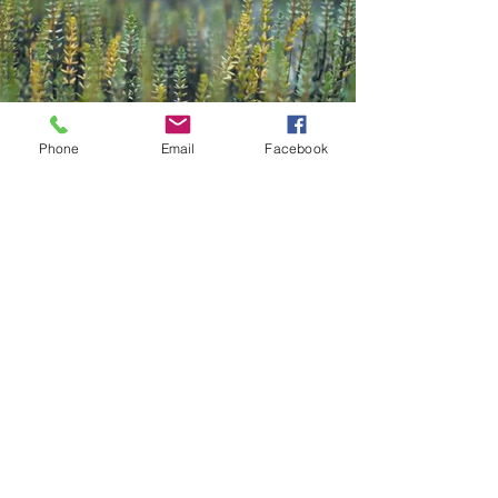
Phone
Email
Facebook
Contact
Kazana Sahari – Kleuren in Klank
Greet Van Laer
Werkhuizenstraat 52-54,
3010 Leuven
0496 66 41 00
info@kazanasahar
i.be
volg me op
Mis geen enkele update: