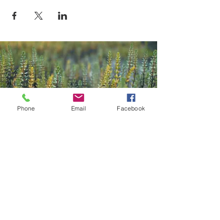
Phone
Email
Facebook
Contact
Kazana Sahari – Kleuren in Klank
Greet Van Laer
Werkhuizenstraat 52-54,
3010 Leuven
0496 66 41 00