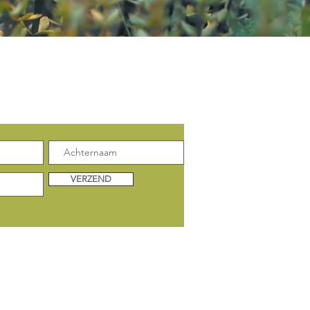
enkele update:
VERZEND