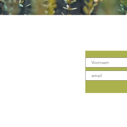
Contact
Mis geen 
 Klank
Leuven