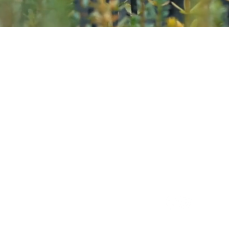
Kazana Sahari – Kleuren in
Greet Van Laer
Werkhuizenstraat 52-54,
3010 
0496 66 41 00
info@kazanasahar
i.be
volg me op