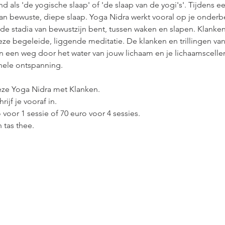
d als 'de yogische slaap' of 'de slaap van de yogi's'. Tijdens 
van bewuste, diepe slaap. Yoga Nidra werkt vooral op je onderbe
llende stadia van bewustzijn bent, tussen waken en slapen. Klank
ze begeleide, liggende meditatie. De klanken en trillingen van
 een weg door het water van jouw lichaam en je lichaamscellen
nele ontspanning.
eze Yoga Nidra met Klanken.
rijf je vooraf in.
voor 1 sessie of 70 euro voor 4 sessies.
 tas thee.