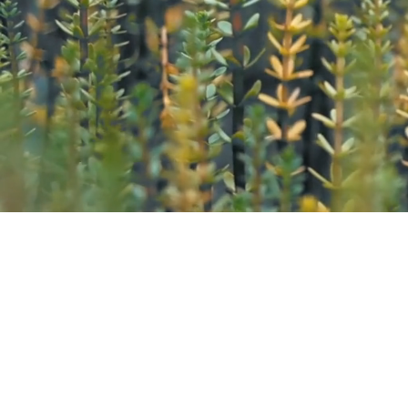
Kazana Sahari – Kleuren in
Greet Van Laer
Werkhuizenstraat 52-54,
3010 
0496 66 41 00
info@kazanasahar
i.be