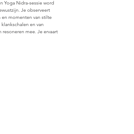
een Yoga Nidra-sessie word 
wustzijn. Je observeert 
en en momenten van stilte 
 klankschalen en van 
 resoneren mee. Je ervaart 