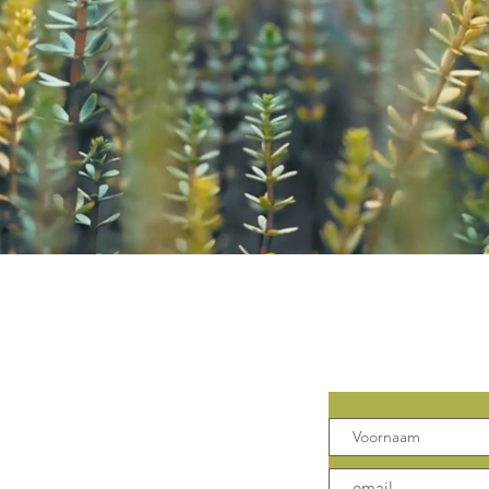
Contact
Mis geen 
 Klank
Leuven