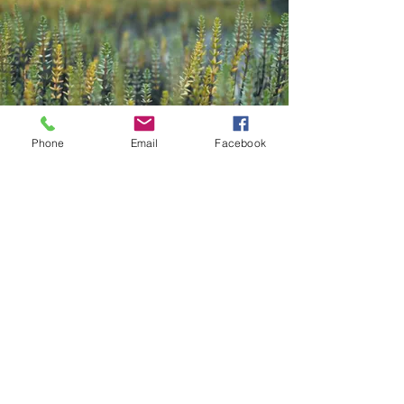
Phone
Email
Facebook
Contact
Kazana Sahari – Kleuren in Klank
Greet Van Laer
Werkhuizenstraat 52-54,
3010 Leuven
0496 66 41 00
info@kazanasahar
i.be
volg me op