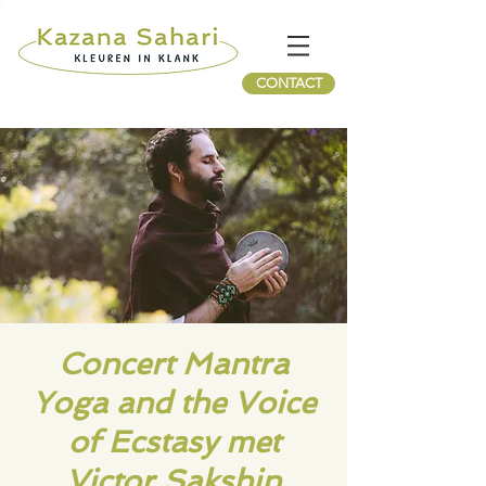
CONTACT
Concert Mantra
Yoga and the Voice
of Ecstasy met
Victor Sakshin