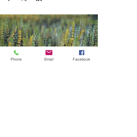
Phone
Email
Facebook
Contact
Kazana Sahari – Kleuren in Klank
Greet Van Laer
Werkhuizenstraat 52-54,
3010 Leuven
0496 66 41 00
info@kazanasahar
i.be