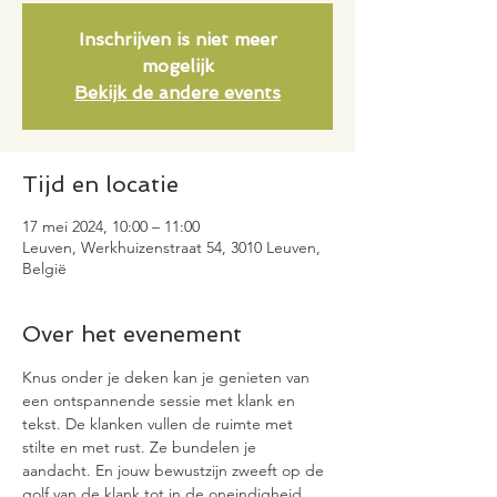
Inschrijven is niet meer
mogelijk
Bekijk de andere events
Tijd en locatie
17 mei 2024, 10:00 – 11:00
Leuven, Werkhuizenstraat 54, 3010 Leuven,
België
Over het evenement
Knus onder je deken kan je genieten van 
een ontspannende sessie met klank en 
tekst. De klanken vullen de ruimte met 
stilte en met rust. Ze bundelen je 
aandacht. En jouw bewustzijn zweeft op de 
golf van de klank tot in de oneindigheid 