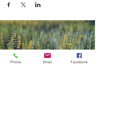
Phone
Email
Facebook
Contact
Kazana Sahari – Kleuren in Klank
Greet Van Laer
Werkhuizenstraat 52-54,
3010 Leuven
0496 66 41 00
info@kazanasahar
i.be