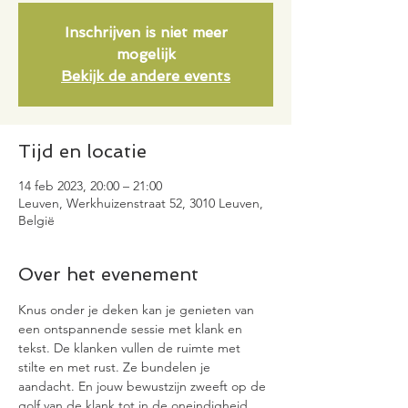
Inschrijven is niet meer
mogelijk
Bekijk de andere events
Tijd en locatie
14 feb 2023, 20:00 – 21:00
Leuven, Werkhuizenstraat 52, 3010 Leuven,
België
Over het evenement
Knus onder je deken kan je genieten van 
een ontspannende sessie met klank en 
tekst. De klanken vullen de ruimte met 
stilte en met rust. Ze bundelen je 
aandacht. En jouw bewustzijn zweeft op de 
golf van de klank tot in de oneindigheid 