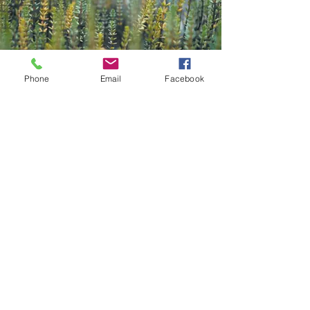
Phone
Email
Facebook
Contact
Kazana Sahari – Kleuren in Klank
Greet Van Laer
Werkhuizenstraat 52-54,
3010 Leuven
0496 66 41 00
info@kazanasahar
i.be
volg me op
Mis geen enkele update: