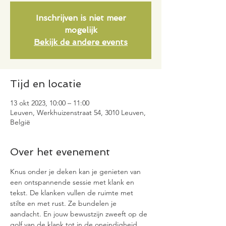
Inschrijven is niet meer
mogelijk
Bekijk de andere events
Tijd en locatie
13 okt 2023, 10:00 – 11:00
Leuven, Werkhuizenstraat 54, 3010 Leuven,
België
Over het evenement
Knus onder je deken kan je genieten van 
een ontspannende sessie met klank en 
tekst. De klanken vullen de ruimte met 
stilte en met rust. Ze bundelen je 
aandacht. En jouw bewustzijn zweeft op de 
golf van de klank tot in de oneindigheid 