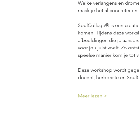
Welke verlangens en dromen 
maak je het al concreter en i
SoulCollage® is een creatief
komen. Tijdens deze worksho
afbeeldingen die je aansprek
voor jou juist voelt. Zo ont
speelse manier kom je tot v
Deze workshop wordt gegeve
docent, herboriste en SoulC
Meer lezen >