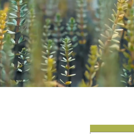
Contact
Mis geen 
 Klank