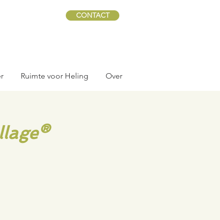
CONTACT
r
Ruimte voor Heling
Over
llage®