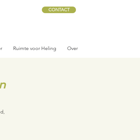
CONTACT
r
Ruimte voor Heling
Over
n
d,