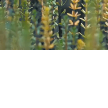
Kazana Sahari – Kleuren in
Greet Van Laer
Werkhuizenstraat 52-54,
3010 
0496 66 41 00
info@kazanasahar
i.be