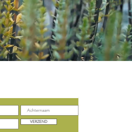
enkele update:
VERZEND