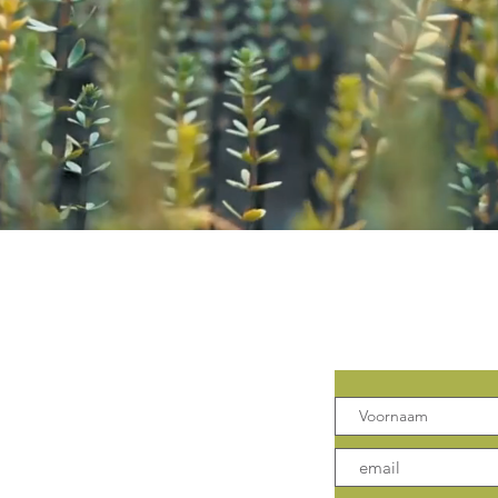
Contact
Mis geen 
 Klank
Leuven