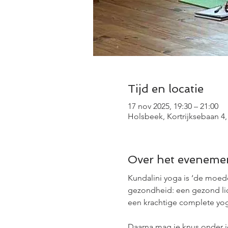
Tijd en locatie
17 nov 2025, 19:30 – 21:00
Holsbeek, Kortrijksebaan 4,
Over het eveneme
Kundalini yoga is ‘de moede
gezondheid: een gezond licha
een krachtige complete yoga
Daarna mag je knus onder j