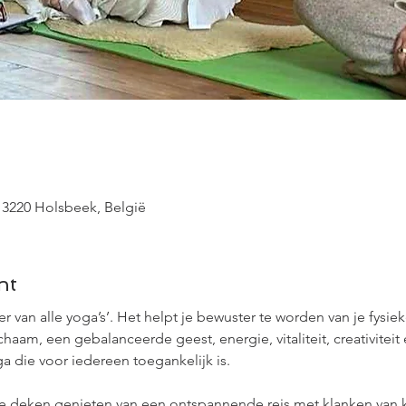
 3220 Holsbeek, België
nt
r van alle yoga’s’. Het helpt je bewuster te worden van je fysi
am, een gebalanceerde geest, energie, vitaliteit, creativiteit e
 die voor iedereen toegankelijk is.
e deken genieten van een ontspannende reis met klanken van 