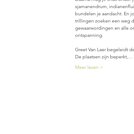
sjamanendrum, indianenfluit
bundelen je aandacht. En jo
trillingen zoeken een weg d
gewaarwordingen en alle on
ontspanning.
Greet Van Laer begeleidt d
De plaatsen zijn beperkt,…
Meer lezen >