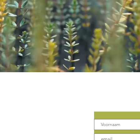
Contact
Mis geen 
 Klank
Leuven