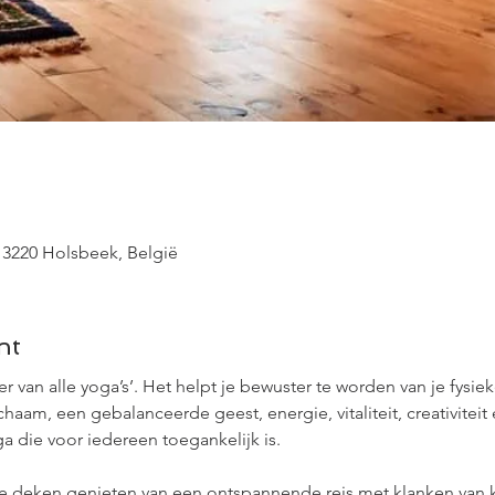
 3220 Holsbeek, België
nt
r van alle yoga’s’. Het helpt je bewuster te worden van je fysi
am, een gebalanceerde geest, energie, vitaliteit, creativiteit e
 die voor iedereen toegankelijk is.
e deken genieten van een ontspannende reis met klanken van 