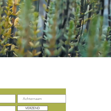
enkele update:
VERZEND