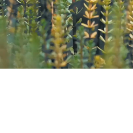
Kazana Sahari – Kleuren in
Greet Van Laer
Werkhuizenstraat 52-54,
3010 
0496 66 41 00
info@kazanasahar
i.be