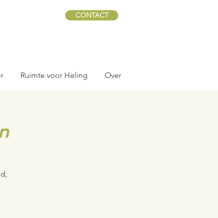
CONTACT
r
Ruimte voor Heling
Over
n
d,