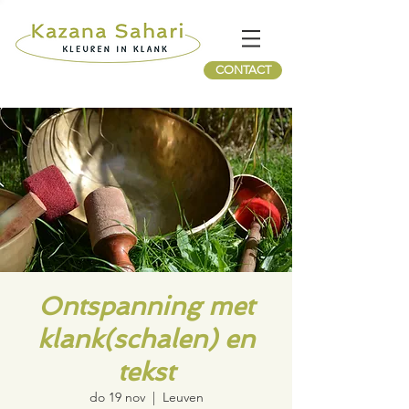
CONTACT
Ontspanning met
klank(schalen) en
tekst
do 19 nov
  |  
Leuven