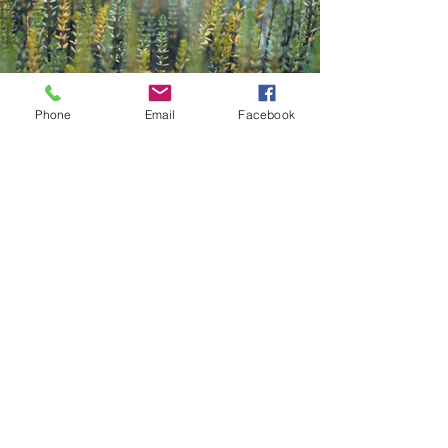
Phone
Email
Facebook
Contact
Kazana Sahari – Kleuren in Klank
Greet Van Laer
Werkhuizenstraat 52-54,
3010 Leuven
0496 66 41 00
info@kazanasahar
i.be
volg me op
Mis geen enkele update: