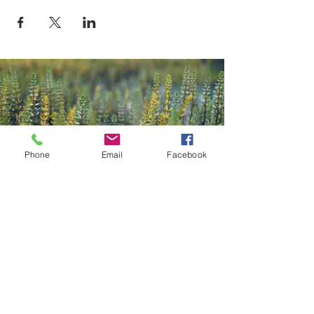
Phone
Email
Facebook
Contact
Kazana Sahari – Kleuren in Klank
Greet Van Laer
Werkhuizenstraat 52-54,
3010 Leuven
0496 66 41 00