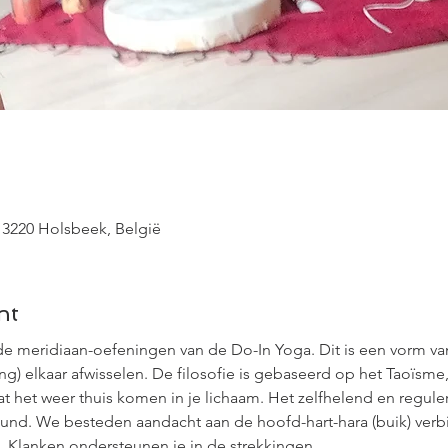
 3220 Holsbeek, België
nt
e meridiaan-oefeningen van de Do-In Yoga. Dit is een vorm van
ering) elkaar afwisselen. De filosofie is gebaseerd op het Taoïsm
aat het weer thuis komen in je lichaam. Het zelfhelend en regu
teund. We besteden aandacht aan de hoofd-hart-hara (buik) ver
. Klanken ondersteunen je in de strekkingen.