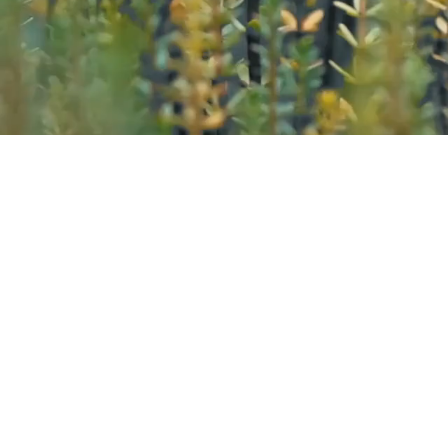
Kazana Sahari – Kleuren in
Greet Van Laer
Werkhuizenstraat 52-54,
3010 
0496 66 41 00
info@kazanasahar
i.be