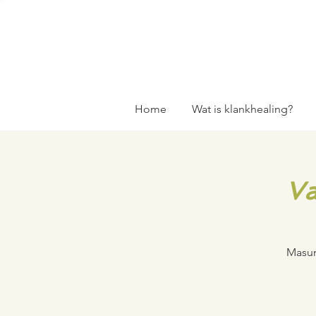
Home
Wat is klankhealing?
Va
Masun