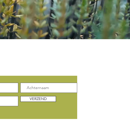
enkele update:
VERZEND