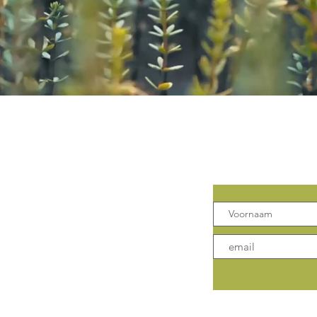
Contact
Mis geen 
 Klank
Leuven