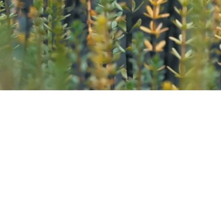
Kazana Sahari – Kleuren in
Greet Van Laer
Werkhuizenstraat 52-54,
3010 
0496 66 41 00
info@kazanasahar
i.be