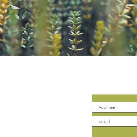
Contact
Mis geen 
 Klank
Leuven