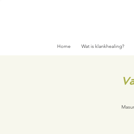
Home
Wat is klankhealing?
Va
Masun