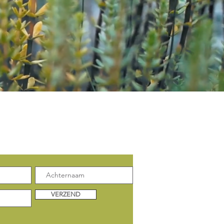
enkele update:
VERZEND