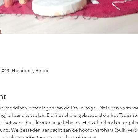
 3220 Holsbeek, België
nt
e meridiaan-oefeningen van de Do-In Yoga. Dit is een vorm van
ering) elkaar afwisselen. De filosofie is gebaseerd op het Taoïsm
aat het weer thuis komen in je lichaam. Het zelfhelend en regu
teund. We besteden aandacht aan de hoofd-hart-hara (buik) ver
. Klanken ondersteunen je in de strekkingen.