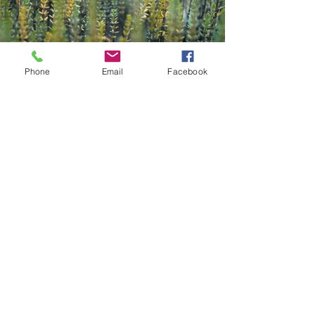
Phone
Email
Facebook
Contact
Kazana Sahari – Kleuren in Klank
Greet Van Laer
Werkhuizenstraat 52-54,
3010 Leuven
0496 66 41 00
info@kazanasahar
i.be
volg me op
Mis geen enkele update: